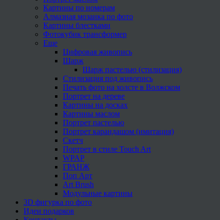
Картины по номерам
Алмазная мозаика по фото
Картины блестками
Фотокубик трансформер
Еще
Цифровая живопись
Шарж
Шарж пастелью (стилизация)
Стилизация под живопись
Печать фото на холсте в Волжском
Портрет на дереве
Картины на досках
Картины маслом
Портрет пастелью
Портрет карандашом (имитация)
Скетч
Портрет в стиле Touch Art
WPAP
ГРАНЖ
Поп Арт
Art Brush
Модульные картины
3D фигурка по фото
Идеи подарков
Контакты