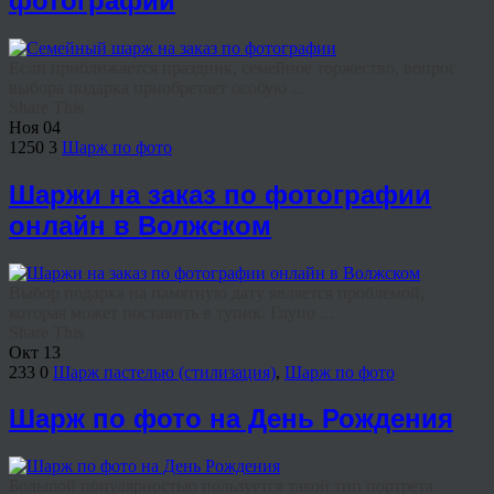
фотографии
Если приближается праздник, семейное торжество, вопрос
выбора подарка приобретает особую ...
Share This
Ноя
04
1250
3
Шарж по фото
Шаржи на заказ по фотографии
онлайн в Волжском
Выбор подарка на памятную дату является проблемой,
которая может поставить в тупик. Глупо ...
Share This
Окт
13
233
0
Шарж пастелью (стилизация)
,
Шарж по фото
Шарж по фото на День Рождения
Большой популярностью пользуется такой тип портрета