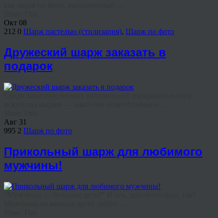
как шарж по фото, выполненный ...
Share This
Окт
08
212
0
Шарж пастелью (стилизация)
,
Шарж по фото
Дружеский шарж заказать в
подарок
Среди многочисленных направлений изобразительного
искусства шаржи — наиболее незатейливые и ...
Share This
Авг
31
995
2
Шарж по фото
Прикольный шарж для любимого
мужчины!
“Мужчины — большие дети!” И это, действительно, так!
Мужчины не меньше детей любят ...
Share This