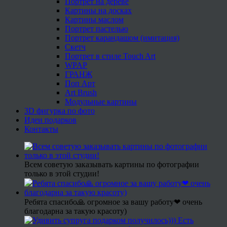
Портрет на дереве
Картины на досках
Картины маслом
Портрет пастелью
Портрет карандашом (имитация)
Скетч
Портрет в стиле Touch Art
WPAP
ГРАНЖ
Поп Арт
Art Brush
Модульные картины
3D фигурка по фото
Идеи подарков
Контакты
Всем советую заказывать картины по фотографии
только в этой студии!
Ребята спасибо🙏 огромное за вашу работу❤ очень
благодарна за такую красоту)