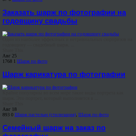
Заказать шарж по фотографии на
годовщину свадьбы
Один из наиболее эффектных и нетривиальных сюрпризов на
годовщину — свадебный шарж. ...
Share This
Авг
25
1768
1
Шарж по фото
Шарж карикатура по фотографии
Крайне популярны во всем мире такие виды портрета как
шарж. Это портрет, который выполняется в ...
Share This
Авг
18
893
0
Шарж пастелью (стилизация)
,
Шарж по фото
Семейный шарж на заказ по