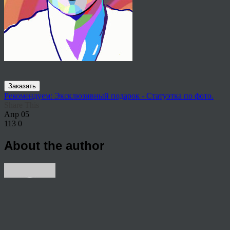
Заказать
Рекомендуем: Эксклюзивный подарок - Статуэтка по фото.
Share This
Апр
05
113
0
About the author