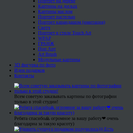
Портрет на дереве
Картины на досках
Картины маслом
Портрет пастелью
Портрет карандашом (имитация)
Скетч
Портрет в стиле Touch Art
WPAP
ГРАНЖ
Поп Арт
Art Brush
Модульные картины
3D фигурка по фото
Идеи подарков
Контакты
Всем советую заказывать картины по фотографии
только в этой студии!
Ребята спасибо🙏 огромное за вашу работу❤ очень
благодарна за такую красоту)