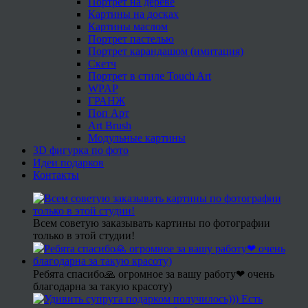
Портрет на дереве
Картины на досках
Картины маслом
Портрет пастелью
Портрет карандашом (имитация)
Скетч
Портрет в стиле Touch Art
WPAP
ГРАНЖ
Поп Арт
Art Brush
Модульные картины
3D фигурка по фото
Идеи подарков
Контакты
Всем советую заказывать картины по фотографии
только в этой студии!
Ребята спасибо🙏 огромное за вашу работу❤ очень
благодарна за такую красоту)