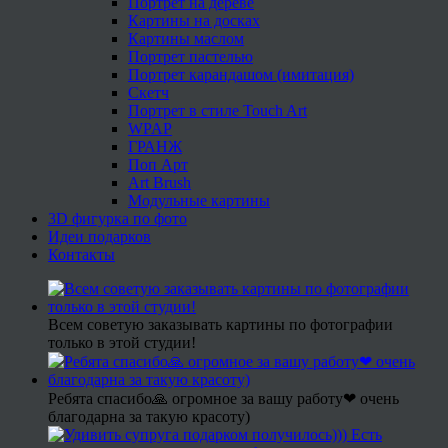
Портрет на дереве
Картины на досках
Картины маслом
Портрет пастелью
Портрет карандашом (имитация)
Скетч
Портрет в стиле Touch Art
WPAP
ГРАНЖ
Поп Арт
Art Brush
Модульные картины
3D фигурка по фото
Идеи подарков
Контакты
Всем советую заказывать картины по фотографии
только в этой студии!
Ребята спасибо🙏 огромное за вашу работу❤ очень
благодарна за такую красоту)