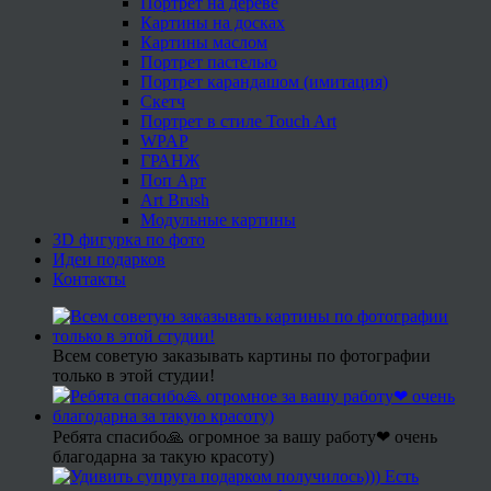
Портрет на дереве
Картины на досках
Картины маслом
Портрет пастелью
Портрет карандашом (имитация)
Скетч
Портрет в стиле Touch Art
WPAP
ГРАНЖ
Поп Арт
Art Brush
Модульные картины
3D фигурка по фото
Идеи подарков
Контакты
Всем советую заказывать картины по фотографии
только в этой студии!
Ребята спасибо🙏 огромное за вашу работу❤ очень
благодарна за такую красоту)