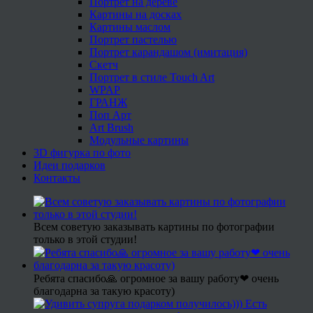
Портрет на дереве
Картины на досках
Картины маслом
Портрет пастелью
Портрет карандашом (имитация)
Скетч
Портрет в стиле Touch Art
WPAP
ГРАНЖ
Поп Арт
Art Brush
Модульные картины
3D фигурка по фото
Идеи подарков
Контакты
Всем советую заказывать картины по фотографии
только в этой студии!
Ребята спасибо🙏 огромное за вашу работу❤ очень
благодарна за такую красоту)