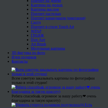
Портрет на дереве
Картины на досках
Картины маслом
Портрет пастелью
Портрет карандашом (имитация)
Скетч
Портрет в стиле Touch Art
WPAP
ГРАНЖ
Поп Арт
Art Brush
Модульные картины
3D фигурка по фото
Идеи подарков
Контакты
Всем советую заказывать картины по фотографии
только в этой студии!
Ребята спасибо🙏 огромное за вашу работу❤ очень
благодарна за такую красоту)