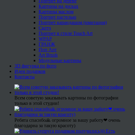
Портрет на дереве
Картины на досках
Картины маслом
Портрет пастелью
Портрет карандашом (имитация)
Скетч
Портрет в стиле Touch Art
WPAP
ГРАНЖ
Поп Арт
Art Brush
Модульные картины
3D фигурка по фото
Идеи подарков
Контакты
Всем советую заказывать картины по фотографии
только в этой студии!
Ребята спасибо🙏 огромное за вашу работу❤ очень
благодарна за такую красоту)