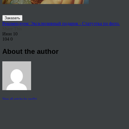
Заказать
Рекомендуем: Эксклюзивный подарок - Статуэтка по фото.
Share This
Июн
10
104
0
About the author
View all articles by rauffri
Post navigation
←
Купить картину недорого
© 2026 Copyright.