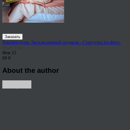
Заказать
Рекомендуем: Эксклюзивный подарок - Статуэтка по фото.
Share This
Фев
15
69
0
About the author
View all articles by anton
Post navigation