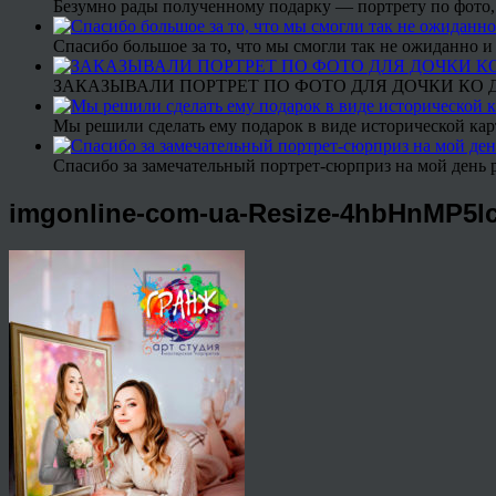
Безумно рады полученному подарку — портрету по фото,
Спасибо большое за то, что мы смогли так не ожиданно
ЗАКАЗЫВАЛИ ПОРТРЕТ ПО ФОТО ДЛЯ ДОЧКИ КО ДН
Мы решили сделать ему подарок в виде исторической кар
Спасибо за замечательный портрет-сюрприз на мой день 
imgonline-com-ua-Resize-4hbHnMP5l