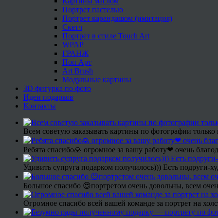
Картины маслом
Портрет пастелью
Портрет карандашом (имитация)
Скетч
Портрет в стиле Touch Art
WPAP
ГРАНЖ
Поп Арт
Art Brush
Модульные картины
3D фигурка по фото
Идеи подарков
Контакты
Всем советую заказывать картины по фотографии только 
Ребята спасибо🙏 огромное за вашу работу❤ очень благод
Удивить супруга подарком получилось))) Есть подруги-х
Большое спасибо 😍портретом очень довольны, всем очен
Огромное спасибо всей вашей команде за портрет на холс