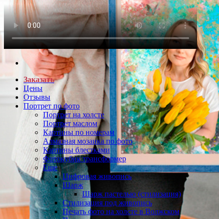
Заказать
Цены
Отзывы
Портрет по фото
Портрет на холсте
Портрет маслом
Картины по номерам
Алмазная мозаика по фото
Картины блестками
Фотокубик трансформер
Еще
Цифровая живопись
Шарж
Шарж пастелью (стилизация)
Стилизация под живопись
Печать фото на холсте в Волжском