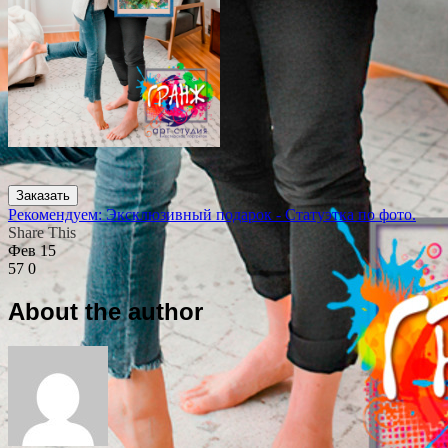
Заказать
Рекомендуем: Эксклюзивный подарок - Статуэтка по фото.
Share This
Фев
15
57
0
About the author