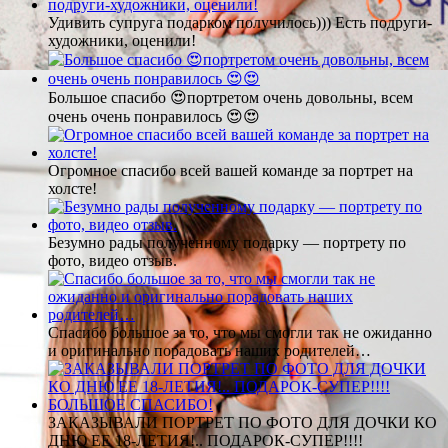
Удивить супруга подарком получилось))) Есть подруги-
художники, оценили!
Большое спасибо 😍портретом очень довольны, всем
очень очень понравилось 😍😍
Огромное спасибо всей вашей команде за портрет на
холсте!
Безумно рады полученному подарку — портрету по
фото, видео отзыв.
Спасибо большое за то, что мы смогли так не ожиданно
и оригинально порадовать наших родителей…
ЗАКАЗЫВАЛИ ПОРТРЕТ ПО ФОТО ДЛЯ ДОЧКИ КО
ДНЮ ЕЕ 18-ЛЕТИЯ!.. ПОДАРОК-СУПЕР!!!!