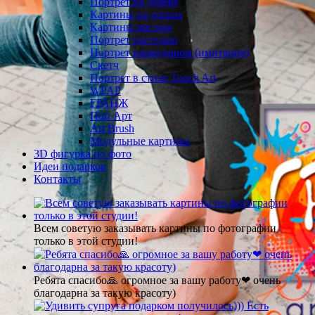
Портрет на дереве
Картины на досках
Картины маслом
Портрет пастелью
Портрет карандашом (имитация)
Скетч
Портрет в стиле Touch Art
WPAP
ГРАНЖ
Поп Арт
Art Brush
Модульные картины
3D фигурка по фото
Идеи подарков
Контакты
Всем советую заказывать картины по фотографии
только в этой студии!
Ребята спасибо🙏 огромное за вашу работу❤ очень
благодарна за такую красоту)