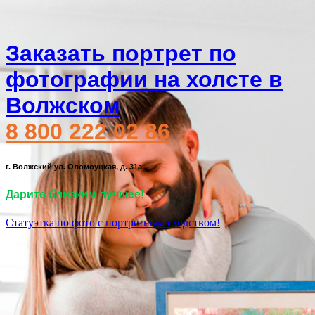
Заказать портрет по
фотографии на холсте в
Волжском
8 800 222 02 86
г. Волжский ул. Оломоуцкая, д. 31а
Дарите близким лучшее!
Статуэтка по фото с портретным сходством!