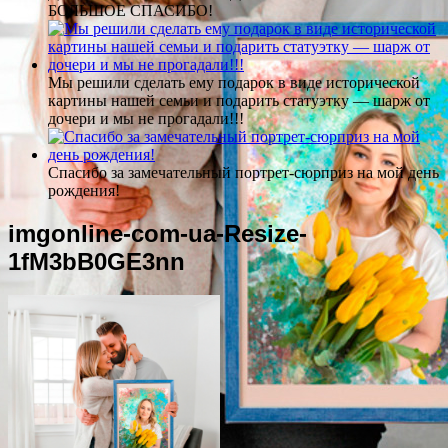
БОЛЬШОЕ СПАСИБО!
Мы решили сделать ему подарок в виде исторической
картины нашей семьи и подарить статуэтку — шарж от
дочери и мы не прогадали!!!
Спасибо за замечательный портрет-сюрприз на мой день
рождения!
imgonline-com-ua-Resize-
1fM3bB0GE3nn