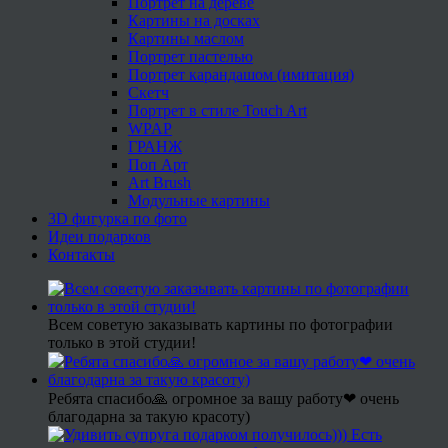
Портрет на дереве
Картины на досках
Картины маслом
Портрет пастелью
Портрет карандашом (имитация)
Скетч
Портрет в стиле Touch Art
WPAP
ГРАНЖ
Поп Арт
Art Brush
Модульные картины
3D фигурка по фото
Идеи подарков
Контакты
Всем советую заказывать картины по фотографии
только в этой студии!
Ребята спасибо🙏 огромное за вашу работу❤ очень
благодарна за такую красоту)