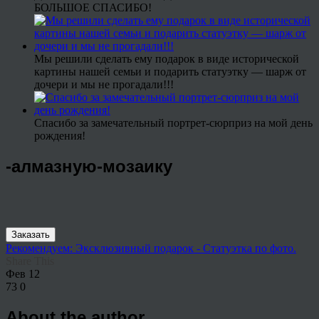
БОЛЬШОЕ СПАСИБО!
Мы решили сделать ему подарок в виде исторической
картины нашей семьи и подарить статуэтку — шарж от
дочери и мы не прогадали!!!
Спасибо за замечательный портрет-сюрприз на мой день
рождения!
-алмазную-мозаику
Заказать
Рекомендуем: Эксклюзивный подарок - Статуэтка по фото.
Share This
Фев
12
73
0
About the author