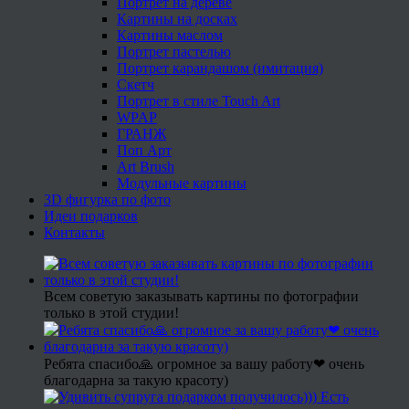
Портрет на дереве
Картины на досках
Картины маслом
Портрет пастелью
Портрет карандашом (имитация)
Скетч
Портрет в стиле Touch Art
WPAP
ГРАНЖ
Поп Арт
Art Brush
Модульные картины
3D фигурка по фото
Идеи подарков
Контакты
Всем советую заказывать картины по фотографии
только в этой студии!
Ребята спасибо🙏 огромное за вашу работу❤ очень
благодарна за такую красоту)