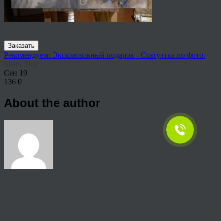
Заказать
Рекомендуем: Эксклюзивный подарок - Статуэтка по фото.
Share This
Сен
19
136
0
About the author
View all articles by rauffri
Post navigation