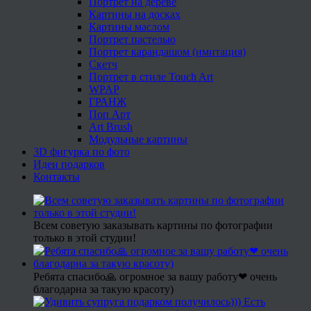
Портрет на дереве
Картины на досках
Картины маслом
Портрет пастелью
Портрет карандашом (имитация)
Скетч
Портрет в стиле Touch Art
WPAP
ГРАНЖ
Поп Арт
Art Brush
Модульные картины
3D фигурка по фото
Идеи подарков
Контакты
Всем советую заказывать картины по фотографии
только в этой студии!
Ребята спасибо🙏 огромное за вашу работу❤ очень
благодарна за такую красоту)