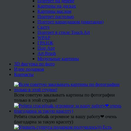
Портрет на дереве
Картины на досках
Картины маслом
Портрет пастелью
Портрет карандашом (имитация)
Скетч
Портрет в стиле Touch Art
WPAP
ГРАНЖ
Поп Арт
Art Brush
Модульные картины
3D фигурка по фото
Идеи подарков
Контакты
Всем советую заказывать картины по фотографии
только в этой студии!
Ребята спасибо🙏 огромное за вашу работу❤ очень
благодарна за такую красоту)