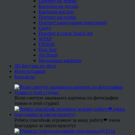
Портрет на дереве
Картины на досках
Картины маслом
Портрет пастелью
Портрет карандашом (имитация)
Скетч
Портрет в стиле Touch Art
WPAP
ГРАНЖ
Поп Арт
Art Brush
Модульные картины
3D фигурка по фото
Идеи подарков
Контакты
Всем советую заказывать картины по фотографии
только в этой студии!
Ребята спасибо🙏 огромное за вашу работу❤ очень
благодарна за такую красоту)