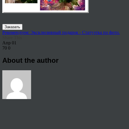
Заказать
Рекомендуем: Эксклюзивный подарок - Статуэтка по фото.
Share This
Апр
01
70
0
About the author
View all articles by rauffri
Post navigation