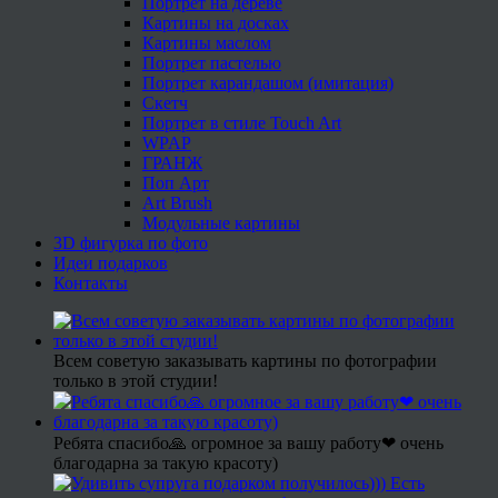
Портрет на дереве
Картины на досках
Картины маслом
Портрет пастелью
Портрет карандашом (имитация)
Скетч
Портрет в стиле Touch Art
WPAP
ГРАНЖ
Поп Арт
Art Brush
Модульные картины
3D фигурка по фото
Идеи подарков
Контакты
Всем советую заказывать картины по фотографии
только в этой студии!
Ребята спасибо🙏 огромное за вашу работу❤ очень
благодарна за такую красоту)