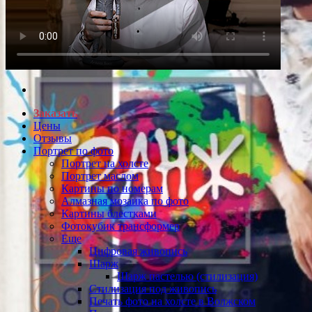
Заказать
Цены
Отзывы
Портрет по фото
Портрет на холсте
Портрет маслом
Картины по номерам
Алмазная мозаика по фото
Картины блестками
Фотокубик трансформер
Еще
Цифровая живопись
Шарж
Шарж пастелью (стилизация)
Стилизация под живопись
Печать фото на холсте в Волжском