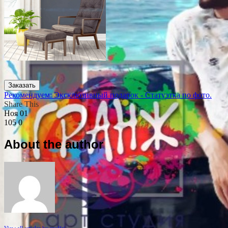
Заказать
Рекомендуем: Эксклюзивный подарок - Статуэтка по фото.
Share This
Ноя
01
105
0
About the author