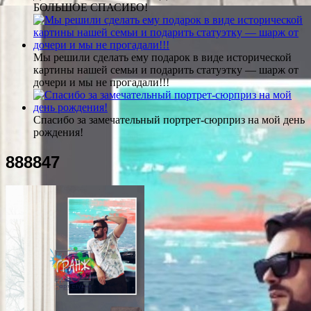
БОЛЬШОЕ СПАСИБО!
Мы решили сделать ему подарок в виде исторической
картины нашей семьи и подарить статуэтку — шарж от
дочери и мы не прогадали!!!
Спасибо за замечательный портрет-сюрприз на мой день
рождения!
888847