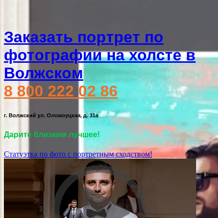
Заказать портрет по
фотографии на холсте в
Волжском
8 800 222 02 86
г. Волжский ул. Оломоуцкая, д. 31а
Дарите близким лучшее!
Статуэтка по фото с портретным сходством!