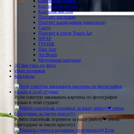
Портрет на дереве
Картины на досках
Картины маслом
Портрет пастелью
Портрет карандашом (имитация)
Скетч
Портрет в стиле Touch Art
WPAP
ГРАНЖ
Поп Арт
Art Brush
Модульные картины
3D фигурка по фото
Идеи подарков
Контакты
Всем советую заказывать картины по фотографии
только в этой студии!
Ребята спасибо🙏 огромное за вашу работу❤ очень
благодарна за такую красоту)