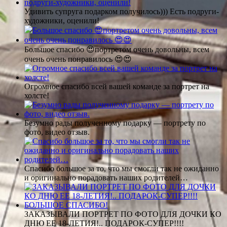
Удивить супруга подарком получилось))) Есть подруги-
художники, оценили!
Большое спасибо 😍портретом очень довольны, всем
очень очень понравилось 😍😍
Огромное спасибо всей вашей команде за портрет на
холсте!
Безумно рады полученному подарку — портрету по
фото, видео отзыв.
Спасибо большое за то, что мы смогли так не ожиданно
и оригинально порадовать наших родителей…
ЗАКАЗЫВАЛИ ПОРТРЕТ ПО ФОТО ДЛЯ ДОЧКИ КО
ДНЮ ЕЕ 18-ЛЕТИЯ!.. ПОДАРОК-СУПЕР!!!!