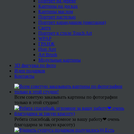
Портрет на дереве
Картины на досках
Картины маслом
Портрет пастелью
Портрет карандашом (имитация)
Скетч
Портрет в стиле Touch Art
WPAP
ГРАНЖ
Поп Арт
Art Brush
Модульные картины
3D фигурка по фото
Идеи подарков
Контакты
Всем советую заказывать картины по фотографии
только в этой студии!
Ребята спасибо🙏 огромное за вашу работу❤ очень
благодарна за такую красоту)