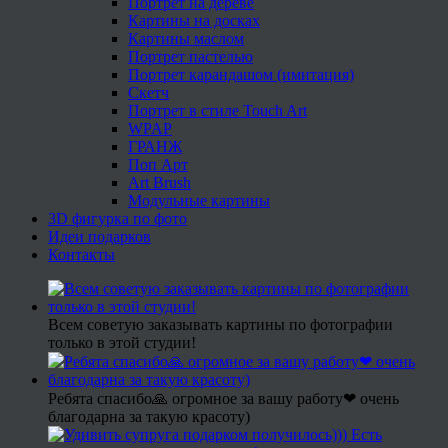
Портрет на дереве
Картины на досках
Картины маслом
Портрет пастелью
Портрет карандашом (имитация)
Скетч
Портрет в стиле Touch Art
WPAP
ГРАНЖ
Поп Арт
Art Brush
Модульные картины
3D фигурка по фото
Идеи подарков
Контакты
Всем советую заказывать картины по фотографии
только в этой студии!
Ребята спасибо🙏 огромное за вашу работу❤ очень
благодарна за такую красоту)