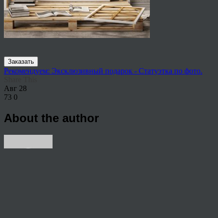
Заказать
Рекомендуем: Эксклюзивный подарок - Статуэтка по фото.
Share This
Авг
28
73
0
About the author
View all articles by rauffri
Post navigation