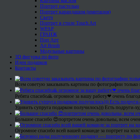
Картины маслом
Портрет пастелью
Портрет карандашом (имитация)
Скетч
Портрет в стиле Touch Art
WPAP
ГРАНЖ
Поп Арт
Art Brush
Модульные картины
3D фигурка по фото
Идеи подарков
Контакты
Всем советую заказывать картины по фотографии только 
Ребята спасибо🙏 огромное за вашу работу❤ очень благод
Удивить супруга подарком получилось))) Есть подруги-х
Большое спасибо 😍портретом очень довольны, всем очен
Огромное спасибо всей вашей команде за портрет на холс