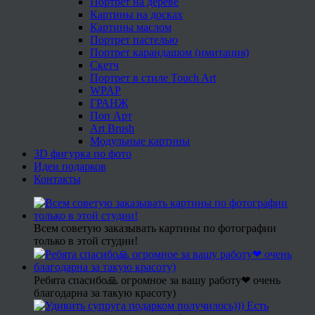
Портрет на дереве
Картины на досках
Картины маслом
Портрет пастелью
Портрет карандашом (имитация)
Скетч
Портрет в стиле Touch Art
WPAP
ГРАНЖ
Поп Арт
Art Brush
Модульные картины
3D фигурка по фото
Идеи подарков
Контакты
Всем советую заказывать картины по фотографии
только в этой студии!
Ребята спасибо🙏 огромное за вашу работу❤ очень
благодарна за такую красоту)