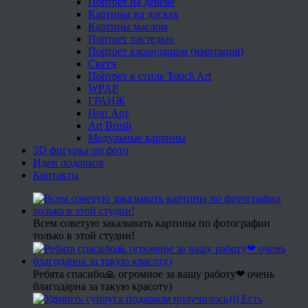
Портрет на дереве
Картины на досках
Картины маслом
Портрет пастелью
Портрет карандашом (имитация)
Скетч
Портрет в стиле Touch Art
WPAP
ГРАНЖ
Поп Арт
Art Brush
Модульные картины
3D фигурка по фото
Идеи подарков
Контакты
Всем советую заказывать картины по фотографии
только в этой студии!
Ребята спасибо🙏 огромное за вашу работу❤ очень
благодарна за такую красоту)