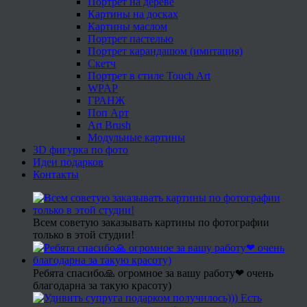
Портрет на дереве
Картины на досках
Картины маслом
Портрет пастелью
Портрет карандашом (имитация)
Скетч
Портрет в стиле Touch Art
WPAP
ГРАНЖ
Поп Арт
Art Brush
Модульные картины
3D фигурка по фото
Идеи подарков
Контакты
Всем советую заказывать картины по фотографии
только в этой студии!
Ребята спасибо🙏 огромное за вашу работу❤ очень
благодарна за такую красоту)