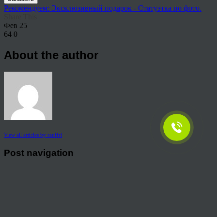
Рекомендуем: Эксклюзивный подарок - Статуэтка по фото.
Share This
Фев
25
64
0
About the author
View all articles by rauffri
Post navigation
←
74256543
© 2026 Copyright.
Пользовательское соглашение на предоставление услуг
Политика конфиденциальности персональных данных
тел.: 8 800 222 02 86
mail:
holst134@mail.ru