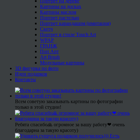
Портрет на дереве
Картины на досках
Картины маслом
Портрет пастелью
Портрет карандашом (имитация)
Скетч
Портрет в стиле Touch Art
WPAP
ГРАНЖ
Поп Арт
Art Brush
Модульные картины
3D фигурка по фото
Идеи подарков
Контакты
Всем советую заказывать картины по фотографии
только в этой студии!
Ребята спасибо🙏 огромное за вашу работу❤ очень
благодарна за такую красоту)