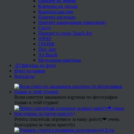
Портрет на дереве
Картины на досках
Картины маслом
Портрет пастелью
Портрет карандашом (имитация)
Скетч
Портрет в стиле Touch Art
WPAP
ГРАНЖ
Поп Арт
Art Brush
Модульные картины
3D фигурка по фото
Идеи подарков
Контакты
Всем советую заказывать картины по фотографии
только в этой студии!
Ребята спасибо🙏 огромное за вашу работу❤ очень
благодарна за такую красоту)