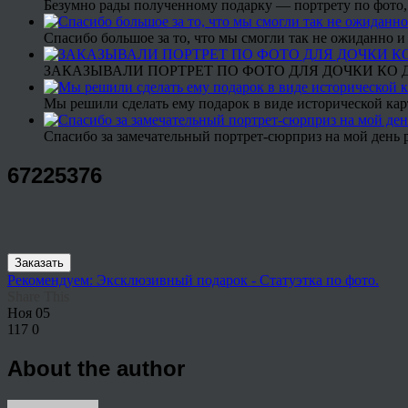
Безумно рады полученному подарку — портрету по фото,
Спасибо большое за то, что мы смогли так не ожиданно
ЗАКАЗЫВАЛИ ПОРТРЕТ ПО ФОТО ДЛЯ ДОЧКИ КО ДН
Мы решили сделать ему подарок в виде исторической кар
Спасибо за замечательный портрет-сюрприз на мой день 
67225376
Заказать
Рекомендуем: Эксклюзивный подарок - Статуэтка по фото.
Share This
Ноя
05
117
0
About the author