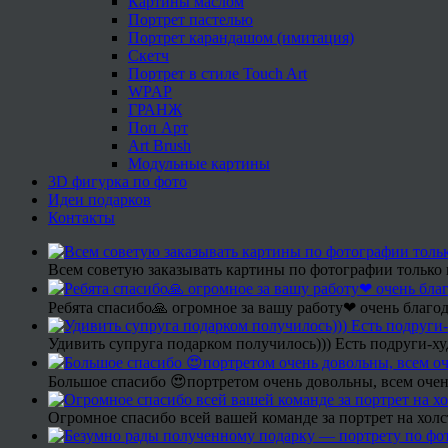
Картины маслом
Портрет пастелью
Портрет карандашом (имитация)
Скетч
Портрет в стиле Touch Art
WPAP
ГРАНЖ
Поп Арт
Art Brush
Модульные картины
3D фигурка по фото
Идеи подарков
Контакты
Всем советую заказывать картины по фотографии только 
Ребята спасибо🙏 огромное за вашу работу❤ очень благод
Удивить супруга подарком получилось))) Есть подруги-х
Большое спасибо 😍портретом очень довольны, всем очен
Огромное спасибо всей вашей команде за портрет на холс