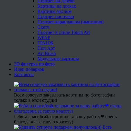
Портрет на дереве
Картины на досках
Картины маслом
Портрет пастелью
Портрет карандашом (имитация)
Скетч
Портрет в стиле Touch Art
WPAP
ГРАНЖ
Поп Арт
Art Brush
Модульные картины
3D фигурка по фото
Идеи подарков
Контакты
Всем советую заказывать картины по фотографии
только в этой студии!
Ребята спасибо🙏 огромное за вашу работу❤ очень
благодарна за такую красоту)