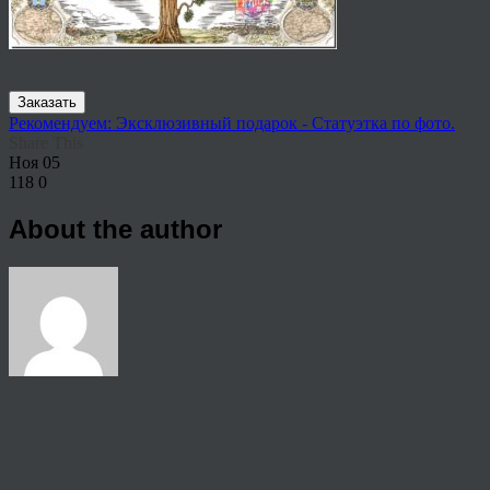
Заказать
Рекомендуем: Эксклюзивный подарок - Статуэтка по фото.
Share This
Ноя
05
118
0
About the author
View all articles by rauffri
Post navigation