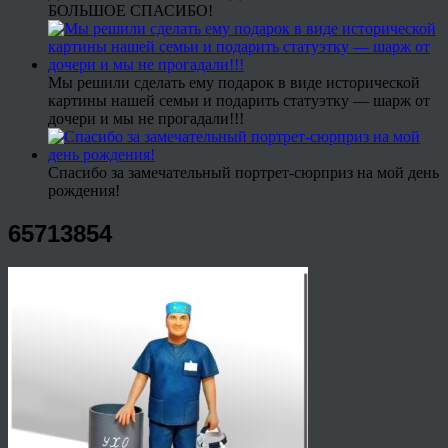
БОЛЬШОЕ СПАСИБО!
Мы решили сделать ему подарок в виде исторической
картины нашей семьи и подарить статуэтку — шарж от
дочери и мы не прогадали!!!
Спасибо за замечательный портрет-сюрприз на мой день
рождения!
65713854