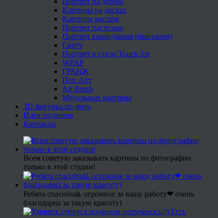
Портрет на дереве
Картины на досках
Картины маслом
Портрет пастелью
Портрет карандашом (имитация)
Скетч
Портрет в стиле Touch Art
WPAP
ГРАНЖ
Поп Арт
Art Brush
Модульные картины
3D фигурка по фото
Идеи подарков
Контакты
Всем советую заказывать картины по фотографии
только в этой студии!
Ребята спасибо🙏 огромное за вашу работу❤ очень
благодарна за такую красоту)