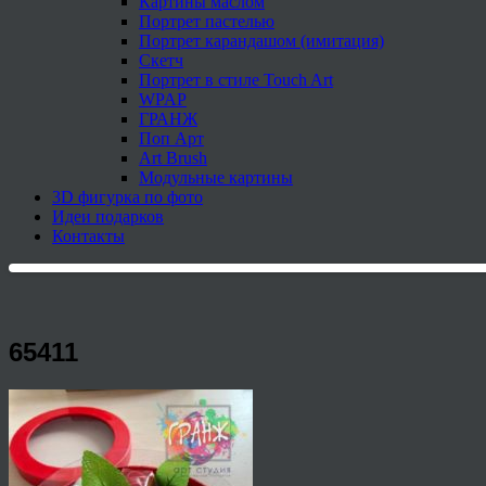
Картины маслом
Портрет пастелью
Портрет карандашом (имитация)
Скетч
Портрет в стиле Touch Art
WPAP
ГРАНЖ
Поп Арт
Art Brush
Модульные картины
3D фигурка по фото
Идеи подарков
Контакты
65411