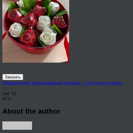
Заказать
Рекомендуем: Эксклюзивный подарок - Статуэтка по фото.
Share This
Авг
12
65
0
About the author