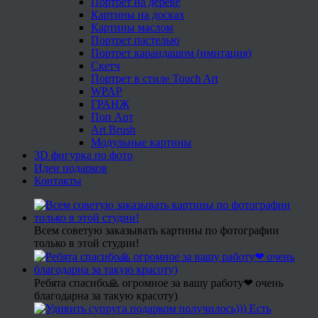
Портрет на дереве
Картины на досках
Картины маслом
Портрет пастелью
Портрет карандашом (имитация)
Скетч
Портрет в стиле Touch Art
WPAP
ГРАНЖ
Поп Арт
Art Brush
Модульные картины
3D фигурка по фото
Идеи подарков
Контакты
Всем советую заказывать картины по фотографии
только в этой студии!
Ребята спасибо🙏 огромное за вашу работу❤ очень
благодарна за такую красоту)