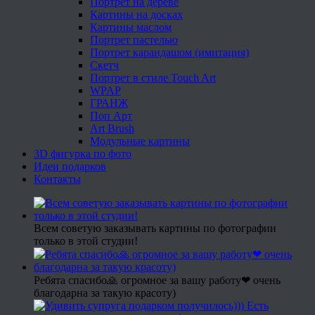
Портрет на дереве
Картины на досках
Картины маслом
Портрет пастелью
Портрет карандашом (имитация)
Скетч
Портрет в стиле Touch Art
WPAP
ГРАНЖ
Поп Арт
Art Brush
Модульные картины
3D фигурка по фото
Идеи подарков
Контакты
Всем советую заказывать картины по фотографии
только в этой студии!
Ребята спасибо🙏 огромное за вашу работу❤ очень
благодарна за такую красоту)