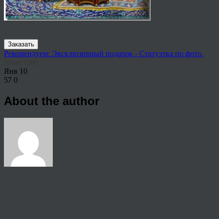
Заказать
Рекомендуем: Эксклюзивный подарок - Статуэтка по фото.
Share This
Янв
10
57
0
About the author
View all articles by rauffri
Post navigation
←
653748846