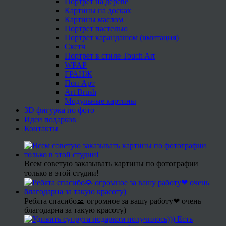
Портрет на дереве
Картины на досках
Картины маслом
Портрет пастелью
Портрет карандашом (имитация)
Скетч
Портрет в стиле Touch Art
WPAP
ГРАНЖ
Поп Арт
Art Brush
Модульные картины
3D фигурка по фото
Идеи подарков
Контакты
Всем советую заказывать картины по фотографии
только в этой студии!
Ребята спасибо🙏 огромное за вашу работу❤ очень
благодарна за такую красоту)