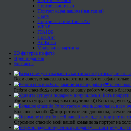
Картины маслом
Портрет пастелью
Портрет карандашом (имитация)
Скетч
Портрет в стиле Touch Art
WPAP
ГРАНЖ
Поп Арт
Art Brush
Модульные картины
3D фигурка по фото
Идеи подарков
Контакты
Всем советую заказывать картины по фотографии только 
Ребята спасибо🙏 огромное за вашу работу❤ очень благод
Удивить супруга подарком получилось))) Есть подруги-х
Большое спасибо 😍портретом очень довольны, всем очен
Огромное спасибо всей вашей команде за портрет на холс