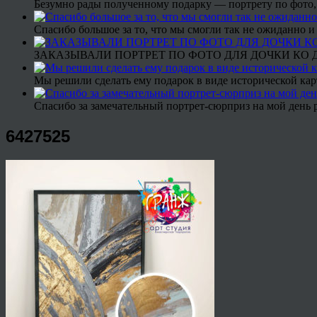
Безумно рады полученному подарку — портрету по фото,
Спасибо большое за то, что мы смогли так не ожиданно
ЗАКАЗЫВАЛИ ПОРТРЕТ ПО ФОТО ДЛЯ ДОЧКИ КО ДН
Мы решили сделать ему подарок в виде исторической кар
Спасибо за замечательный портрет-сюрприз на мой день 
6427525