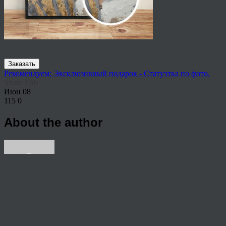
Заказать
Рекомендуем: Эксклюзивный подарок - Статуэтка по фото.
Share This
Июн
08
115
0
About the author
View all articles by rauffri
Post navigation