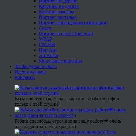
Портрет на дереве
Картины на досках
Картины маслом
Портрет пастелью
Портрет карандашом (имитация)
Скетч
Портрет в стиле Touch Art
WPAP
ГРАНЖ
Поп Арт
Art Brush
Модульные картины
3D фигурка по фото
Идеи подарков
Контакты
Всем советую заказывать картины по фотографии
только в этой студии!
Ребята спасибо🙏 огромное за вашу работу❤ очень
благодарна за такую красоту)