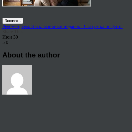
Заказать
Рекомендуем: Эксклюзивный подарок - Статуэтка по фото.
Share This
Июн
30
5
0
About the author
View all articles by rauffri
Post navigation
←
6241235823
© 2026 Copyright.