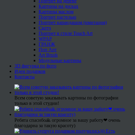
Портрет на дереве
Картины на досках
Картины маслом
Портрет пастелью
Портрет карандашом (имитация)
Скетч
Портрет в стиле Touch Art
WPAP
ГРАНЖ
Поп Арт
Art Brush
Модульные картины
3D фигурка по фото
Идеи подарков
Контакты
Всем советую заказывать картины по фотографии
только в этой студии!
Ребята спасибо🙏 огромное за вашу работу❤ очень
благодарна за такую красоту)