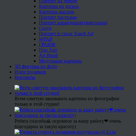
Портрет на дереве
Картины на досках
Картины маслом
Портрет пастелью
Портрет карандашом (имитация)
Скетч
Портрет в стиле Touch Art
WPAP
ГРАНЖ
Поп Арт
Art Brush
Модульные картины
3D фигурка по фото
Идеи подарков
Контакты
Всем советую заказывать картины по фотографии
только в этой студии!
Ребята спасибо🙏 огромное за вашу работу❤ очень
благодарна за такую красоту)