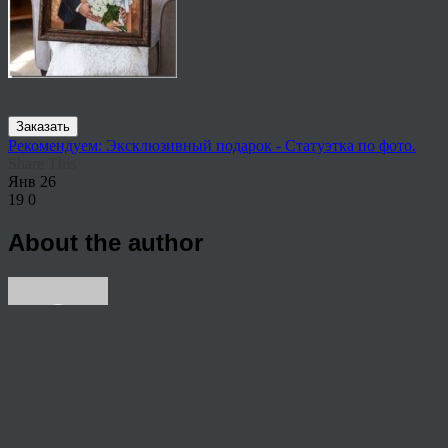
Заказать
Рекомендуем: Эксклюзивный подарок - Статуэтка по фото.
Share This
Янв
26
19
0
About the author
View all articles by anton
Post navigation