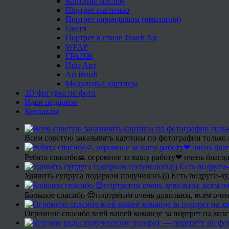
Картины маслом
Портрет пастелью
Портрет карандашом (имитация)
Скетч
Портрет в стиле Touch Art
WPAP
ГРАНЖ
Поп Арт
Art Brush
Модульные картины
3D фигурка по фото
Идеи подарков
Контакты
Всем советую заказывать картины по фотографии только 
Ребята спасибо🙏 огромное за вашу работу❤ очень благод
Удивить супруга подарком получилось))) Есть подруги-х
Большое спасибо 😍портретом очень довольны, всем очен
Огромное спасибо всей вашей команде за портрет на холс