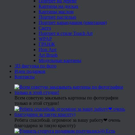
Портрет на дереве
Картины на досках
Картины маслом
Портрет пастелью
Портрет карандашом (имитация)
Скетч
Портрет в стиле Touch Art
WPAP
ГРАНЖ
Поп Арт
Art Brush
Модульные картины
3D фигурка по фото
Идеи подарков
Контакты
Всем советую заказывать картины по фотографии
только в этой студии!
Ребята спасибо🙏 огромное за вашу работу❤ очень
благодарна за такую красоту)