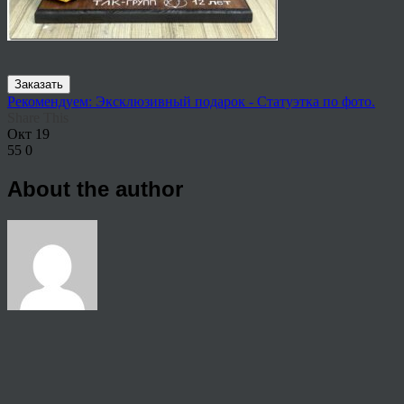
Заказать
Рекомендуем: Эксклюзивный подарок - Статуэтка по фото.
Share This
Окт
19
55
0
About the author
View all articles by rauffri
Post navigation