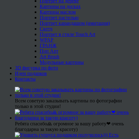
Портрет на дереве
Картины на досках
Картины маслом
Портрет пастелью
Портрет карандашом (имитация)
Скетч
Портрет в стиле Touch Art
WPAP
ГРАНЖ
Поп Арт
Art Brush
Модульные картины
3D фигурка по фото
Идеи подарков
Контакты
Всем советую заказывать картины по фотографии
только в этой студии!
Ребята спасибо🙏 огромное за вашу работу❤ очень
благодарна за такую красоту)