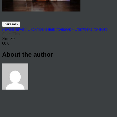
Заказать
Рекомендуем: Эксклюзивный подарок - Статуэтка по фото.
Share This
Янв
30
60
0
About the author
View all articles by rauffri
Post navigation