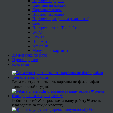
Портрет на дереве
Картины на досках
Картины маслом
Портрет пастелью
Портрет карандашом (имитация)
Скетч
Портрет в стиле Touch Art
WPAP
ГРАНЖ
Поп Арт
Art Brush
Модульные картины
3D фигурка по фото
Идеи подарков
Контакты
Всем советую заказывать картины по фотографии
только в этой студии!
Ребята спасибо🙏 огромное за вашу работу❤ очень
благодарна за такую красоту)