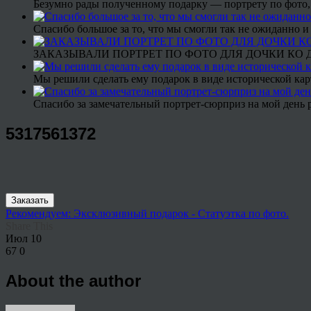
Безумно рады полученному подарку — портрету по фото,
Спасибо большое за то, что мы смогли так не ожиданно
ЗАКАЗЫВАЛИ ПОРТРЕТ ПО ФОТО ДЛЯ ДОЧКИ КО ДН
Мы решили сделать ему подарок в виде исторической кар
Спасибо за замечательный портрет-сюрприз на мой день 
5317561372
Заказать
Рекомендуем: Эксклюзивный подарок - Статуэтка по фото.
Share This
Июл
10
67
0
About the author