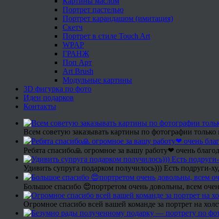
Картины маслом
Портрет пастелью
Портрет карандашом (имитация)
Скетч
Портрет в стиле Touch Art
WPAP
ГРАНЖ
Поп Арт
Art Brush
Модульные картины
3D фигурка по фото
Идеи подарков
Контакты
Всем советую заказывать картины по фотографии только 
Ребята спасибо🙏 огромное за вашу работу❤ очень благод
Удивить супруга подарком получилось))) Есть подруги-х
Большое спасибо 😍портретом очень довольны, всем очен
Огромное спасибо всей вашей команде за портрет на холс