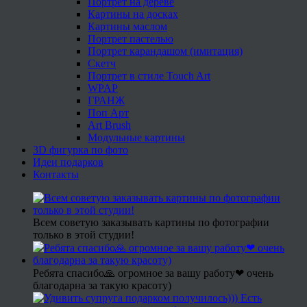
Портрет на дереве
Картины на досках
Картины маслом
Портрет пастелью
Портрет карандашом (имитация)
Скетч
Портрет в стиле Touch Art
WPAP
ГРАНЖ
Поп Арт
Art Brush
Модульные картины
3D фигурка по фото
Идеи подарков
Контакты
Всем советую заказывать картины по фотографии
только в этой студии!
Ребята спасибо🙏 огромное за вашу работу❤ очень
благодарна за такую красоту)