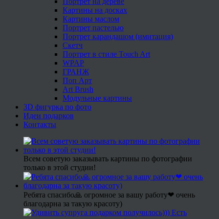
Портрет на дереве
Картины на досках
Картины маслом
Портрет пастелью
Портрет карандашом (имитация)
Скетч
Портрет в стиле Touch Art
WPAP
ГРАНЖ
Поп Арт
Art Brush
Модульные картины
3D фигурка по фото
Идеи подарков
Контакты
Всем советую заказывать картины по фотографии
только в этой студии!
Ребята спасибо🙏 огромное за вашу работу❤ очень
благодарна за такую красоту)