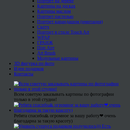
Портрет на дереве
Картины на досках
Картины маслом
Портрет пастелью
Портрет карандашом (имитация)
Скетч
Портрет в стиле Touch Art
WPAP
ГРАНЖ
Поп Арт
Art Brush
Модульные картины
3D фигурка по фото
Идеи подарков
Контакты
Всем советую заказывать картины по фотографии
только в этой студии!
Ребята спасибо🙏 огромное за вашу работу❤ очень
благодарна за такую красоту)