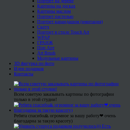
Портрет на дереве
Картины на досках
Картины маслом
Портрет пастелью
Портрет карандашом (имитация)
Скетч
Портрет в стиле Touch Art
WPAP
ГРАНЖ
Поп Арт
Art Brush
Модульные картины
3D фигурка по фото
Идеи подарков
Контакты
Всем советую заказывать картины по фотографии
только в этой студии!
Ребята спасибо🙏 огромное за вашу работу❤ очень
благодарна за такую красоту)