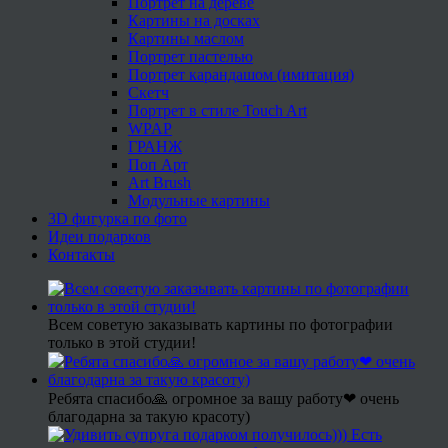
Портрет на дереве
Картины на досках
Картины маслом
Портрет пастелью
Портрет карандашом (имитация)
Скетч
Портрет в стиле Touch Art
WPAP
ГРАНЖ
Поп Арт
Art Brush
Модульные картины
3D фигурка по фото
Идеи подарков
Контакты
Всем советую заказывать картины по фотографии
только в этой студии!
Ребята спасибо🙏 огромное за вашу работу❤ очень
благодарна за такую красоту)