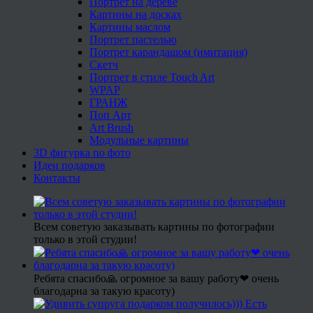
Портрет на дереве
Картины на досках
Картины маслом
Портрет пастелью
Портрет карандашом (имитация)
Скетч
Портрет в стиле Touch Art
WPAP
ГРАНЖ
Поп Арт
Art Brush
Модульные картины
3D фигурка по фото
Идеи подарков
Контакты
Всем советую заказывать картины по фотографии
только в этой студии!
Ребята спасибо🙏 огромное за вашу работу❤ очень
благодарна за такую красоту)