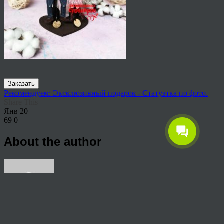
Заказать
Рекомендуем: Эксклюзивный подарок - Статуэтка по фото.
Share This
Янв
20
69
0
About the author