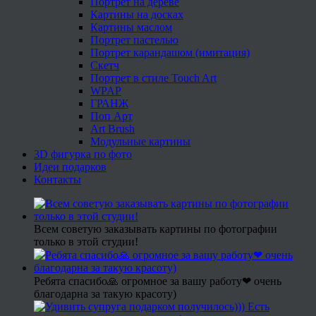
Портрет на дереве
Картины на досках
Картины маслом
Портрет пастелью
Портрет карандашом (имитация)
Скетч
Портрет в стиле Touch Art
WPAP
ГРАНЖ
Поп Арт
Art Brush
Модульные картины
3D фигурка по фото
Идеи подарков
Контакты
Всем советую заказывать картины по фотографии
только в этой студии!
Ребята спасибо🙏 огромное за вашу работу❤ очень
благодарна за такую красоту)