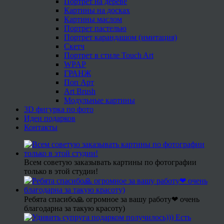
Портрет на дереве
Картины на досках
Картины маслом
Портрет пастелью
Портрет карандашом (имитация)
Скетч
Портрет в стиле Touch Art
WPAP
ГРАНЖ
Поп Арт
Art Brush
Модульные картины
3D фигурка по фото
Идеи подарков
Контакты
Всем советую заказывать картины по фотографии
только в этой студии!
Ребята спасибо🙏 огромное за вашу работу❤ очень
благодарна за такую красоту)