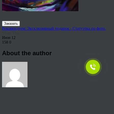
Заказать
Рекомендуем: Эксклюзивный подарок - Статуэтка по фото.
Share This
Июн
12
158
0
About the author
View all articles by rauffri
Post navigation